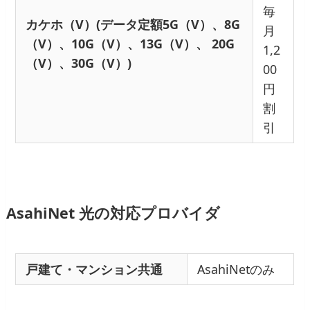
毎
カケホ（V）(データ定額5G（V）、8G
月
（V）、10G（V）、13G（V）、 20G
1,2
（V）、30G（V）)
00
円
割
引
AsahiNet 光の対応プロバイダ
戸建て・マンション共通
AsahiNetのみ