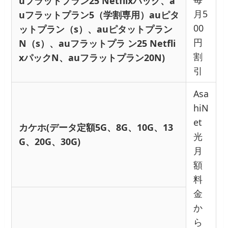
uフラットプラン25 Netflixパック、a
月5
uフラットプラン5（学割専用）auピタ
00
ットプラン（s）、auピタットプラン
円
N（s）、auフラットプラ ン25 Netfli
割
xパックN、auフラットプラン20N)
引
Asa
hiN
et
カケホ(データ定額5G、8G、10G、13
光
G、20G、30G)
月
額
料
金
か
ら